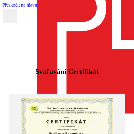
Přeskočit na hlavní obsah
Firma
Služby
tudena
Svařování Certifikát