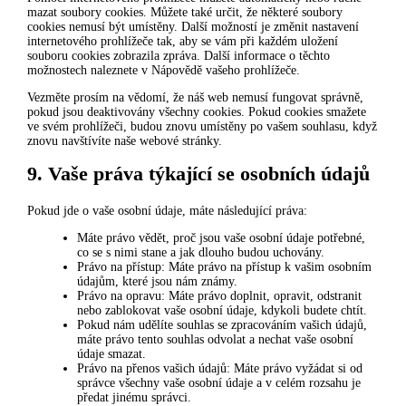
mazat soubory cookies. Můžete také určit, že některé soubory
cookies nemusí být umístěny. Další možností je změnit nastavení
internetového prohlížeče tak, aby se vám při každém uložení
souboru cookies zobrazila zpráva. Další informace o těchto
možnostech naleznete v Nápovědě vašeho prohlížeče.
Vezměte prosím na vědomí, že náš web nemusí fungovat správně,
pokud jsou deaktivovány všechny cookies. Pokud cookies smažete
ve svém prohlížeči, budou znovu umístěny po vašem souhlasu, když
znovu navštívíte naše webové stránky.
9. Vaše práva týkající se osobních údajů
Pokud jde o vaše osobní údaje, máte následující práva:
Máte právo vědět, proč jsou vaše osobní údaje potřebné,
co se s nimi stane a jak dlouho budou uchovány.
Právo na přístup: Máte právo na přístup k vašim osobním
údajům, které jsou nám známy.
Právo na opravu: Máte právo doplnit, opravit, odstranit
nebo zablokovat vaše osobní údaje, kdykoli budete chtít.
Pokud nám udělíte souhlas se zpracováním vašich údajů,
máte právo tento souhlas odvolat a nechat vaše osobní
údaje smazat.
Právo na přenos vašich údajů: Máte právo vyžádat si od
správce všechny vaše osobní údaje a v celém rozsahu je
předat jinému správci.