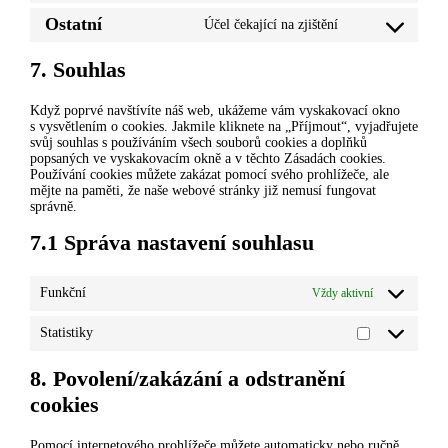
to
Ostatní
Účel čekající na zjištění
service
Consent
wordpress
to
service
7. Souhlas
ostatní
Když poprvé navštívíte náš web, ukážeme vám vyskakovací okno
s vysvětlením o cookies. Jakmile kliknete na „Příjmout“, vyjadřujete
svůj souhlas s používáním všech souborů cookies a doplňků
popsaných ve vyskakovacím okně a v těchto Zásadách cookies.
Používání cookies můžete zakázat pomocí svého prohlížeče, ale
mějte na paměti, že naše webové stránky již nemusí fungovat
správně.
7.1 Správa nastavení souhlasu
Funkční
Vždy aktivní
Statistiky
Statistiky
8. Povolení/zakázání a odstranění
cookies
Pomocí internetového prohlížeče můžete automaticky nebo ručně