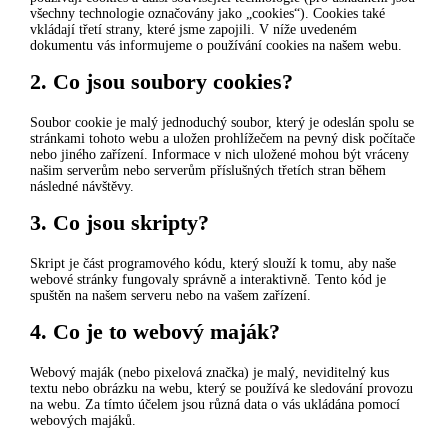
všechny technologie označovány jako „cookies“). Cookies také
vkládají třetí strany, které jsme zapojili. V níže uvedeném
dokumentu vás informujeme o používání cookies na našem webu.
2. Co jsou soubory cookies?
Soubor cookie je malý jednoduchý soubor, který je odeslán spolu se
stránkami tohoto webu a uložen prohlížečem na pevný disk počítače
nebo jiného zařízení. Informace v nich uložené mohou být vráceny
našim serverům nebo serverům příslušných třetích stran během
následné návštěvy.
3. Co jsou skripty?
Skript je část programového kódu, který slouží k tomu, aby naše
webové stránky fungovaly správně a interaktivně. Tento kód je
spuštěn na našem serveru nebo na vašem zařízení.
4. Co je to webový maják?
Webový maják (nebo pixelová značka) je malý, neviditelný kus
textu nebo obrázku na webu, který se používá ke sledování provozu
na webu. Za tímto účelem jsou různá data o vás ukládána pomocí
webových majáků.