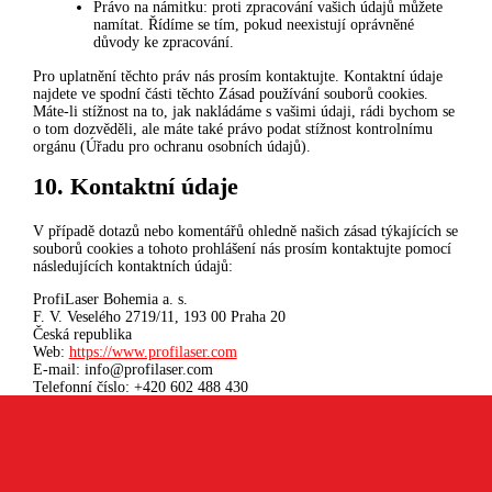
Právo na námitku: proti zpracování vašich údajů můžete
namítat. Řídíme se tím, pokud neexistují oprávněné
důvody ke zpracování.
Pro uplatnění těchto práv nás prosím kontaktujte. Kontaktní údaje
najdete ve spodní části těchto Zásad používání souborů cookies.
Máte-li stížnost na to, jak nakládáme s vašimi údaji, rádi bychom se
o tom dozvěděli, ale máte také právo podat stížnost kontrolnímu
orgánu (Úřadu pro ochranu osobních údajů).
10. Kontaktní údaje
V případě dotazů nebo komentářů ohledně našich zásad týkajících se
souborů cookies a tohoto prohlášení nás prosím kontaktujte pomocí
následujících kontaktních údajů:
ProfiLaser Bohemia a. s.
F. V. Veselého 2719/11, 193 00 Praha 20
Česká republika
Web:
https://www.profilaser.com
E-mail:
info@
profilaser.com
Telefonní číslo: +420 602 488 430
Tyto Zásady cookies byly synchronizovány s
cookiedatabase.org
dne 16. 5. 2025