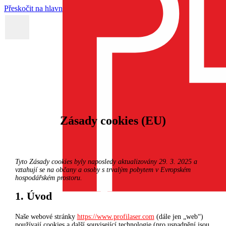
Přeskočit na hlavní obsah
Firma
Služby
tudena
Zásady cookies (EU)
Tyto Zásady cookies byly naposledy aktualizovány 29. 3. 2025 a
vztahují se na občany a osoby s trvalým pobytem v Evropském
hospodářském prostoru.
1. Úvod
Naše webové stránky
https://www.profilaser.com
(dále jen „web“)
používají cookies a další související technologie (pro usnadnění jsou