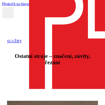
Přeskočit na hlavní obsah
Firma
Služby
tudena
SLUŽBY
Ostatní stroje – značení, závity,
řezání