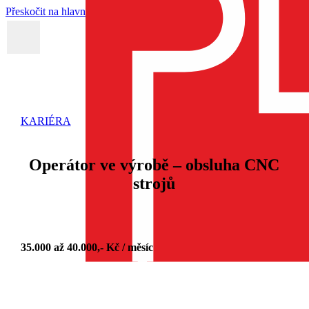
Přeskočit na hlavní obsah
Firma
Služby
tudena
KARIÉRA
Operátor ve výrobě – obsluha CNC
strojů
35.000 až 40.000,- Kč / měsíc