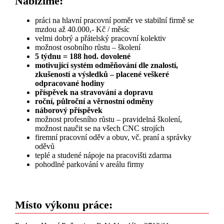
Nabízíme:
práci na hlavní pracovní poměr ve stabilní firmě se
mzdou až 40.000,- Kč / měsíc
velmi dobrý a přátelský pracovní kolektiv
možnost osobního růstu – školení
5 týdnu = 188 hod. dovolené
motivující systém odměňování dle znalostí,
zkušeností a výsledků – placené veškeré
odpracované hodiny
příspěvek na stravování a dopravu
roční, půlroční a věrnostní odměny
náborový příspěvek
možnost profesního růstu – pravidelná školení,
možnost naučit se na všech CNC strojích
firemní pracovní oděv a obuv, vč. praní a správky
oděvů
teplé a studené nápoje na pracovišti zdarma
pohodlné parkování v areálu firmy
Místo výkonu práce: